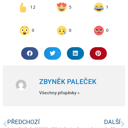
12
5
1
0
0
0
ZBYNĚK PALEČEK
Všechny příspěvky »
PŘEDCHOZÍ
DALŠÍ