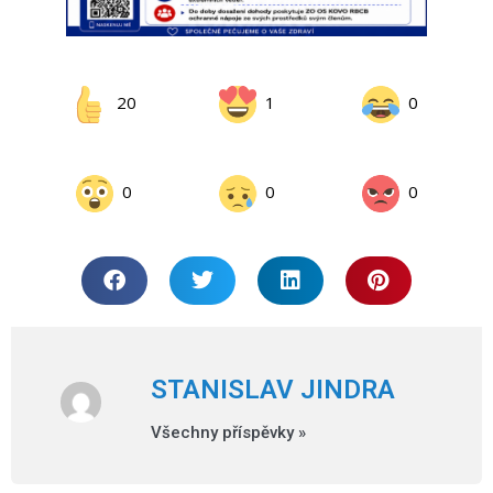
20
1
0
0
0
0
STANISLAV JINDRA
Všechny příspěvky »