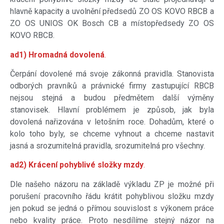
hlavně kapacity a uvolnění předsedů ZO OS KOVO RBCB a
ZO OS UNIOS OK Bosch CB a místopředsedy ZO OS
KOVO RBCB.
ad1) Hromadná dovolená
.
Čerpání dovolené má svoje zákonná pravidla. Stanovista
odborých pravníků a právnické firmy zastupující RBCB
nejsou stejná a budou předmětem další výměny
stanovisek. Hlavní problémem je způsob, jak byla
dovolená nařizována v letošním roce. Dohadům, které o
kolo toho byly, se chceme vyhnout a chceme nastavit
jasná a srozumitelná pravidla, srozumitelná pro všechny.
ad2) Krácení pohyblivé složky mzdy
.
Dle našeho názoru na základě výkladu ZP je možné při
porušení pracovního řádu krátit pohyblivou složku mzdy
jen pokud se jedná o přímou souvislost s výkonem práce
nebo kvality práce. Proto nesdílíme stejný názor na