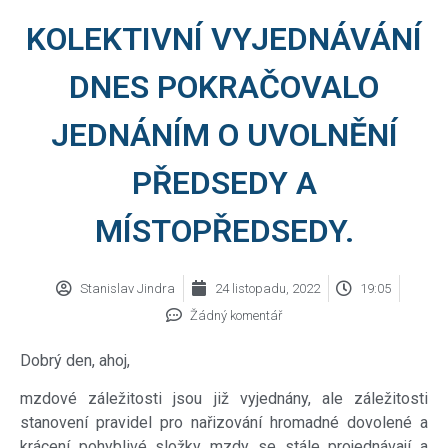
KOLEKTIVNÍ VYJEDNÁVÁNÍ
DNES POKRAČOVALO
JEDNÁNÍM O UVOLNĚNÍ
PŘEDSEDY A
MÍSTOPŘEDSEDY.
Stanislav Jindra
24 listopadu, 2022
19:05
Žádný komentář
Dobrý den, ahoj,
mzdové záležitosti jsou již vyjednány, ale záležitosti
stanovení pravidel pro nařizování hromadné dovolené a
krácení pohyblivé složky mzdy se stále projednávají a