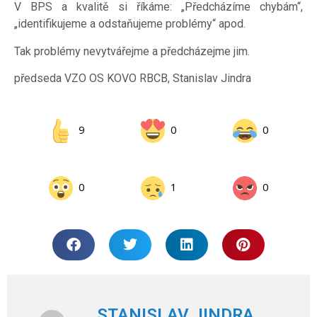
V BPS a kvalitě si říkáme: „Předcházíme chybám“,
„identifikujeme a odstaňujeme problémy“ apod.
Tak problémy nevytvářejme a předcházejme jim.
předseda VZO OS KOVO RBCB, Stanislav Jindra
9
0
0
0
1
0
STANISLAV JINDRA