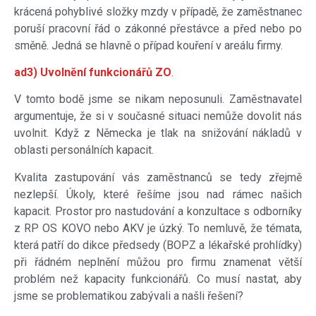
krácená pohyblivé složky mzdy v případě, že zaměstnanec
poruší pracovní řád o zákonné přestávce a před nebo po
směně. Jedná se hlavně o případ kouření v areálu firmy.
ad3) Uvolnění funkcionářů ZO
.
V tomto bodě jsme se nikam neposunuli. Zaměstnavatel
argumentuje, že si v současné situaci nemůže dovolit nás
uvolnit. Když z Německa je tlak na snižování nákladů v
oblasti personálních kapacit.
Kvalita zastupování vás zaměstnanců se tedy zřejmě
nezlepší. Úkoly, které řešíme jsou nad rámec našich
kapacit. Prostor pro nastudování a konzultace s odborníky
z RP OS KOVO nebo AKV je úzký. To nemluvě, že témata,
která patří do dikce předsedy (BOPZ a lékařské prohlídky)
při řádném neplnění můžou pro firmu znamenat větší
problém než kapacity funkcionářů. Co musí nastat, aby
jsme se problematikou zabývali a našli řešení?