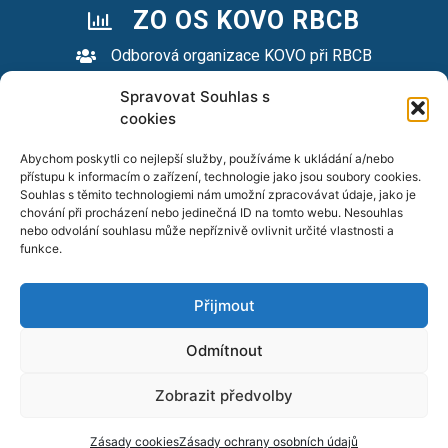
ZO OS KOVO RBCB
Odborová organizace KOVO při RBCB
Spravovat Souhlas s
cookies
KONTAKTNÍ FORMULÁŘ
Abychom poskytli co nejlepší služby, používáme k ukládání a/nebo
přístupu k informacím o zařízení, technologie jako jsou soubory cookies.
DALŠÍ KONTAKTY
Souhlas s těmito technologiemi nám umožní zpracovávat údaje, jako je
chování při procházení nebo jedinečná ID na tomto webu. Nesouhlas
nebo odvolání souhlasu může nepříznivě ovlivnit určité vlastnosti a
Roberta Bosche 2678, České Budějovice, 370 04
funkce.
Přijmout
Odmítnout
Zobrazit předvolby
© Všechna práva vyhrazena ZO OS KOVO RBCB 2026
Zásady cookies
Zásady ochrany osobních údajů
Web management powered by: